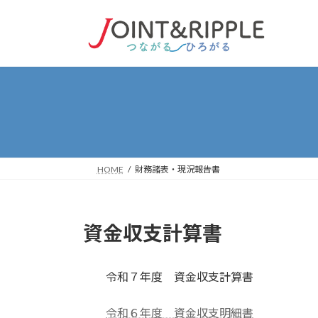
コ
ナ
ン
ビ
テ
ゲ
ン
ー
ツ
シ
へ
ョ
ス
ン
キ
に
ッ
移
プ
動
HOME
財務諸表・現況報告書
資金収支計算書
令和７年度 資金収支計算書
令和６年度 資金収支明細書